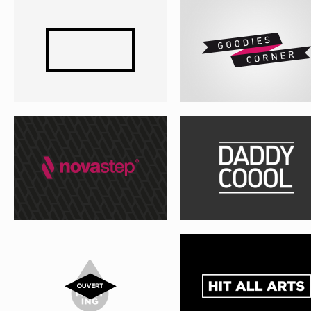
NOVASTEP – PROJET 01
DADDY COOOL
HIT PAINTING
HIT ALL ARTS
SHOW U
MON OEIL