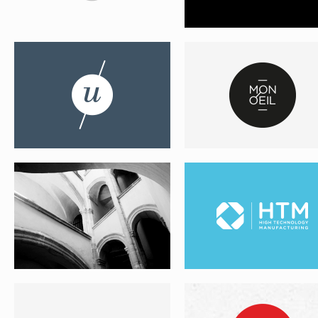
ATELIER JPA
HTM
LONGBOW
MY DEB
EDOUARD LINSOLAS
CARTE DE VOEUX MC2