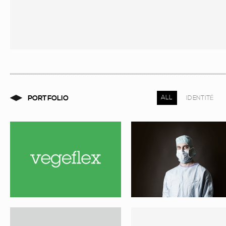
VEGEFLEX
NOVASTEP – PROJET 02
PORTFOLIO
ALL
IDENTITÉ
VIDEO TESTAMENTS
OPTIMEX
CARTE DE VOEUX
GOODIES CORNER