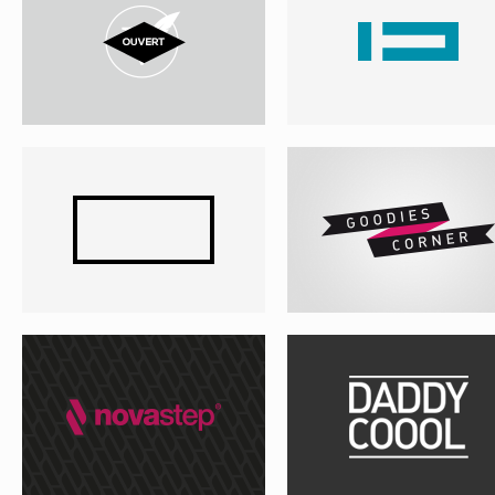
NOVASTEP – PROJET 01
DADDY COOOL
HIT PAINTING
HIT ALL ARTS