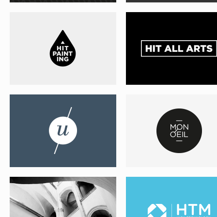
SHOW U
MON OEIL
ATELIER JPA
HTM
LONGBOW
MY DEB